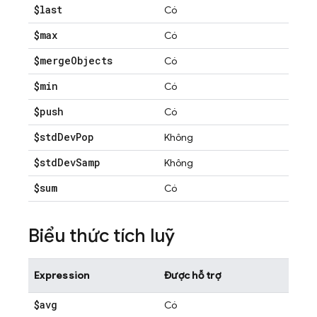
$last
Có
$max
Có
$merge
Objects
Có
$min
Có
$push
Có
$std
Dev
Pop
Không
$std
Dev
Samp
Không
$sum
Có
Biểu thức tích luỹ
Expression
Được hỗ trợ
$avg
Có