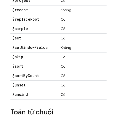
$project
Có
$redact
Không
$replace
Root
Có
$sample
Có
$set
Có
$set
Window
Fields
Không
$skip
Có
$sort
Có
$sort
By
Count
Có
$unset
Có
$unwind
Có
Toán tử chuỗi