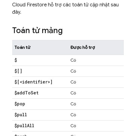
Cloud Firestore
hỗ trợ các toán tử cập nhật sau
đây.
Toán tử mảng
Toán tử
Được hỗ trợ
$
Có
$[]
Có
$[<identifier>]
Có
$add
To
Set
Có
$pop
Có
$pull
Có
$pull
All
Có