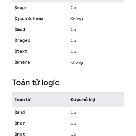
$expr
Có
$json
Schema
Không
$mod
Có
$regex
Có
$text
Có
$where
Không
Toán tử logic
Toán tử
Được hỗ trợ
$and
Có
$nor
Có
$not
Có