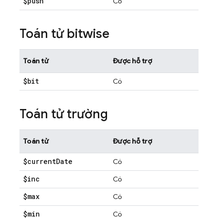
$push
Có
Toán tử bitwise
Toán tử
Được hỗ trợ
$bit
Có
Toán tử trường
Toán tử
Được hỗ trợ
$current
Date
Có
$inc
Có
$max
Có
$min
Có