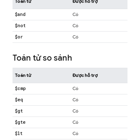
Toán tử
Được hỗ trợ
$and
Có
$not
Có
$or
Có
Toán tử so sánh
Toán tử
Được hỗ trợ
$cmp
Có
$eq
Có
$gt
Có
$gte
Có
$lt
Có