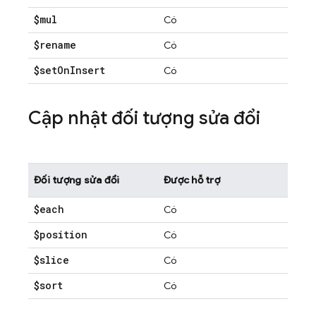
$mul
Có
$rename
Có
$set
On
Insert
Có
Cập nhật đối tượng sửa đổi
Đối tượng sửa đổi
Được hỗ trợ
$each
Có
$position
Có
$slice
Có
$sort
Có