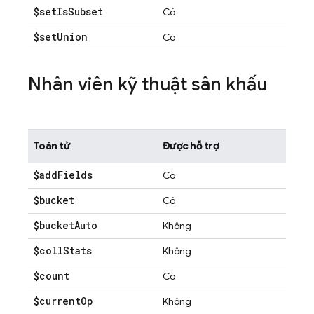
$set
Is
Subset
Có
$set
Union
Có
Nhân viên kỹ thuật sân khấu
Toán tử
Được hỗ trợ
$add
Fields
Có
$bucket
Có
$bucket
Auto
Không
$coll
Stats
Không
$count
Có
$current
Op
Không