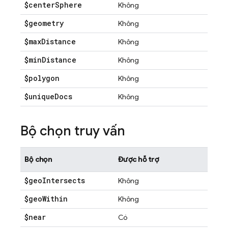
$center
Sphere
Không
$geometry
Không
$max
Distance
Không
$min
Distance
Không
$polygon
Không
$unique
Docs
Không
Bộ chọn truy vấn
Bộ chọn
Được hỗ trợ
$geo
Intersects
Không
$geo
Within
Không
$near
Có