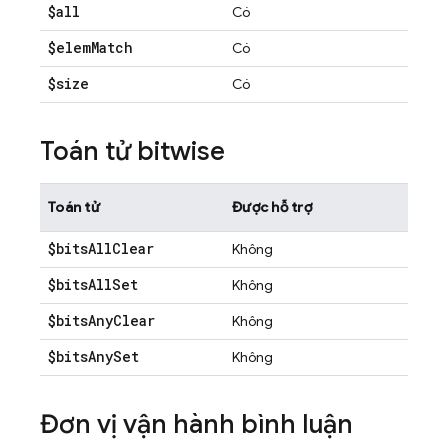
$all
Có
$elem
Match
Có
$size
Có
Toán tử bitwise
Toán tử
Được hỗ trợ
$bits
All
Clear
Không
$bits
All
Set
Không
$bits
Any
Clear
Không
$bits
Any
Set
Không
Đơn vị vận hành bình luận