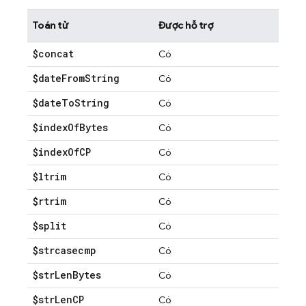
Toán tử
Được hỗ trợ
$concat
Có
$date
From
String
Có
$date
To
String
Có
$index
Of
Bytes
Có
$index
Of
CP
Có
$ltrim
Có
$rtrim
Có
$split
Có
$strcasecmp
Có
$str
Len
Bytes
Có
$str
Len
CP
Có