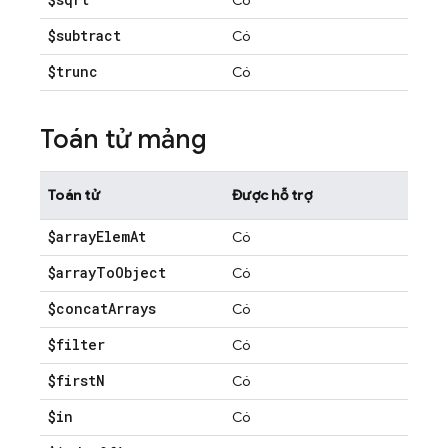
Có
$subtract
Có
$trunc
Có
Toán tử mảng
Toán tử
Được hỗ trợ
$array
Elem
At
Có
$array
To
Object
Có
$concat
Arrays
Có
$filter
Có
$first
N
Có
$in
Có