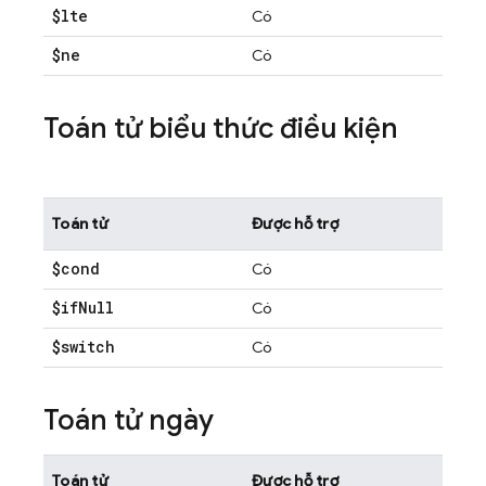
$lte
Có
$ne
Có
Toán tử biểu thức điều kiện
Toán tử
Được hỗ trợ
$cond
Có
$if
Null
Có
$switch
Có
Toán tử ngày
Toán tử
Được hỗ trợ