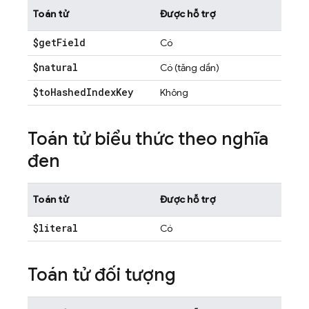
Toán tử
Được hỗ trợ
$get
Field
Có
$natural
Có (tăng dần)
$to
Hashed
Index
Key
Không
Toán tử biểu thức theo nghĩa
đen
Toán tử
Được hỗ trợ
$literal
Có
Toán tử đối tượng