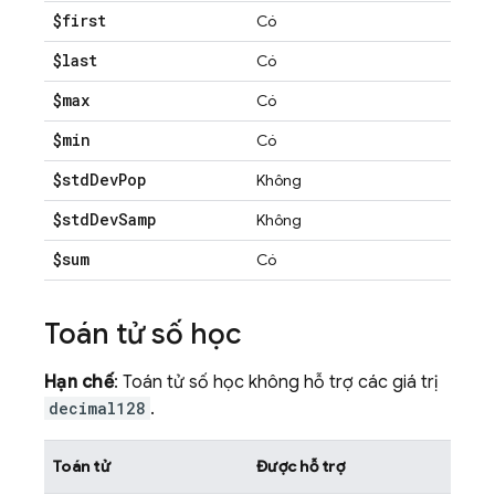
$first
Có
$last
Có
$max
Có
$min
Có
$std
Dev
Pop
Không
$std
Dev
Samp
Không
$sum
Có
Toán tử số học
Hạn chế
: Toán tử số học không hỗ trợ các giá trị
decimal128
.
Toán tử
Được hỗ trợ