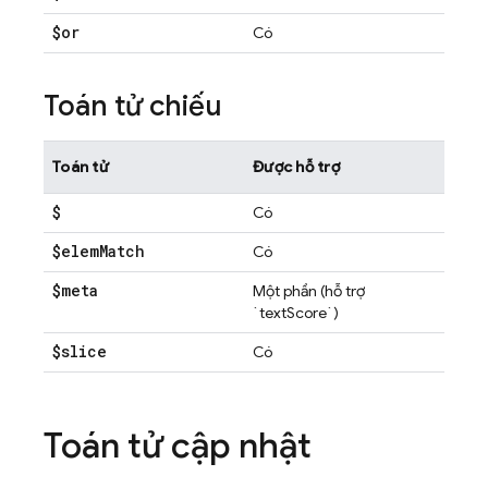
$or
Có
Toán tử chiếu
Toán tử
Được hỗ trợ
$
Có
$elem
Match
Có
$meta
Một phần (hỗ trợ
`textScore`)
$slice
Có
Toán tử cập nhật