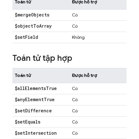
Toán tử
Được hỗ trợ
$merge
Objects
Có
$object
To
Array
Có
$set
Field
Không
Toán tử tập hợp
Toán tử
Được hỗ trợ
$all
Elements
True
Có
$any
Element
True
Có
$set
Difference
Có
$set
Equals
Có
$set
Intersection
Có