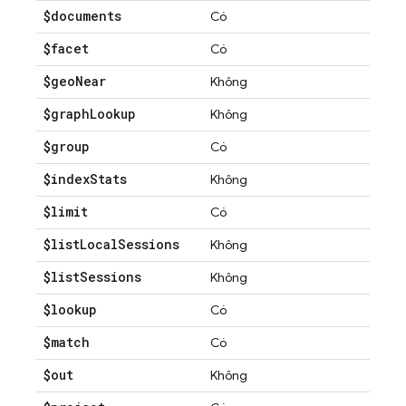
$documents
Có
$facet
Có
$geo
Near
Không
$graph
Lookup
Không
$group
Có
$index
Stats
Không
$limit
Có
$list
Local
Sessions
Không
$list
Sessions
Không
$lookup
Có
$match
Có
$out
Không