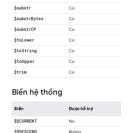
$substr
Có
$substr
Bytes
Có
$substr
CP
Có
$to
Lower
Có
$to
String
Có
$to
Upper
Có
$trim
Có
Biến hệ thống
Biến
Được hỗ trợ
$$CURRENT
No
$$DESCEND
Không