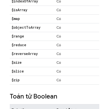
$index
Of
Array
Có
$is
Array
Có
$map
Có
$object
To
Array
Có
$range
Có
$reduce
Có
$reverse
Array
Có
$size
Có
$slice
Có
$zip
Có
Toán tử Boolean