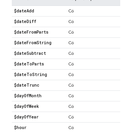
$date
Add
Có
$date
Diff
Có
$date
From
Parts
Có
$date
From
String
Có
$date
Subtract
Có
$date
To
Parts
Có
$date
To
String
Có
$date
Trunc
Có
$day
Of
Month
Có
$day
Of
Week
Có
$day
Of
Year
Có
$hour
Có