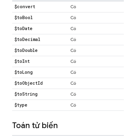
$convert
Có
$to
Bool
Có
$to
Date
Có
$to
Decimal
Có
$to
Double
Có
$to
Int
Có
$to
Long
Có
$to
Object
Id
Có
$to
String
Có
$type
Có
Toán tử biến