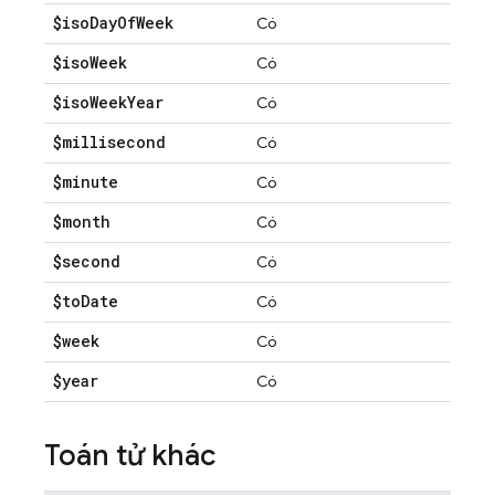
$iso
Day
Of
Week
Có
$iso
Week
Có
$iso
Week
Year
Có
$millisecond
Có
$minute
Có
$month
Có
$second
Có
$to
Date
Có
$week
Có
$year
Có
Toán tử khác