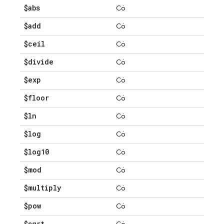
$abs
Có
$add
Có
$ceil
Có
$divide
Có
$exp
Có
$floor
Có
$ln
Có
$log
Có
$log10
Có
$mod
Có
$multiply
Có
$pow
Có
$sqrt