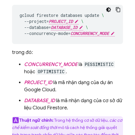
gcloud
firestore
databases
update
\
--project
=
PROJECT_ID
\
--database
=
DATABASE_ID
\
--concurrency-mode
=
CONCURRENCY_MODE
trong đó:
CONCURRENCY_MODE
là
PESSIMISTIC
hoặc
OPTIMISTIC
.
PROJECT_ID
là mã nhận dạng của dự án
Google Cloud
.
DATABASE_ID
là mã nhận dạng của cơ sở dữ
liệu
Cloud Firestore
.
Thuật ngữ chính:
Trong hệ thống cơ sở dữ liệu,
các cơ
chế kiểm soát đồng thời
mô tả cách hệ thống giải quyết
tình trạng tranh chấp dữ liệu giữa các thao tác đồng thời.