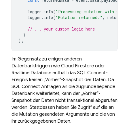
const
returnedData
=
event
.
data
.
payload
.
data
logger
.
info
(
"Processing mutation with varia
logger
.
info
(
"Mutation returned:"
,
returnedD
// ... your custom logic here
}
);
Im Gegensatz zu einigen anderen
Datenbanktriggern wie
Cloud Firestore
oder
Realtime Database
enthält das
SQL Connect
-
Ereignis keinen „Vorher“-Snapshot der Daten. Da
SQL Connect
Anfragen an die zugrunde liegende
Datenbank weiterleitet, kann der „Vorher“-
Snapshot der Daten nicht transaktional abgerufen
werden. Stattdessen haben Sie Zugriff auf die an
die Mutation gesendeten Argumente und die von
ihr zurückgegebenen Daten.