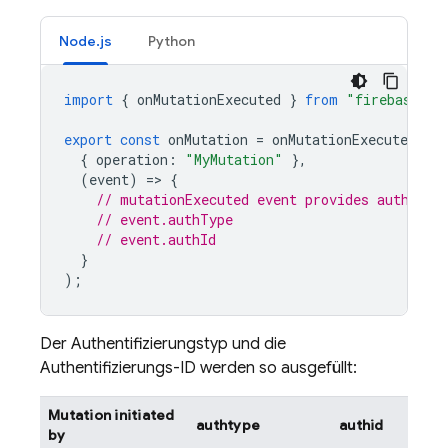
Node.js
Python
import
{
onMutationExecuted
}
from
"firebase-fu
export
const
onMutation
=
onMutationExecuted
(
{
operation
:
"MyMutation"
},
(
event
)
=
>
{
// mutationExecuted event provides authType
// event.authType
// event.authId
}
);
Der Authentifizierungstyp und die
Authentifizierungs-ID werden so ausgefüllt:
Mutation initiated
authtype
authid
by