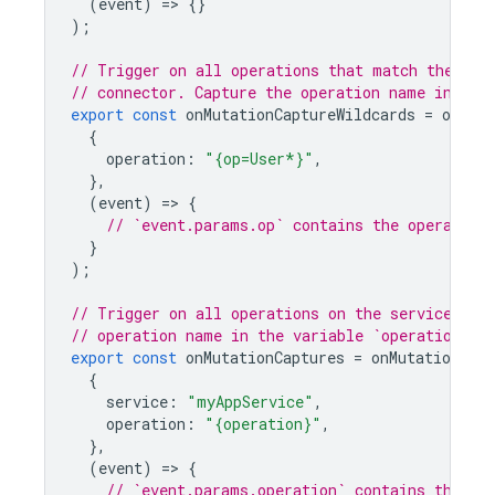
(
event
)
=
>
{}
);
// Trigger on all operations that match the pat
// connector. Capture the operation name in the
export
const
onMutationCaptureWildcards
=
onMuta
{
operation
:
"{op=User*}"
,
},
(
event
)
=
>
{
// `event.params.op` contains the operation
}
);
// Trigger on all operations on the service `my
// operation name in the variable `operation`.
export
const
onMutationCaptures
=
onMutationExec
{
service
:
"myAppService"
,
operation
:
"{operation}"
,
},
(
event
)
=
>
{
// `event.params.operation` contains the op