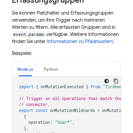
Erfassungsgruppen
Sie können Platzhalter und Erfassungsgruppen
verwenden, um Ihre Trigger nach mehreren
Werten zu filtern. Alle erfassten Gruppen sind in
event.params
verfügbar. Weitere Informationen
finden Sie unter
Informationen zu Pfadmustern
.
Beispiele:
Node.js
Python
import
{
onMutationExecuted
}
from
"firebase-fu
// Trigger on all operations that match the pat
// connector.
export
const
onMutationWildcards
=
onMutationExe
{
operation
:
"User*"
,
},