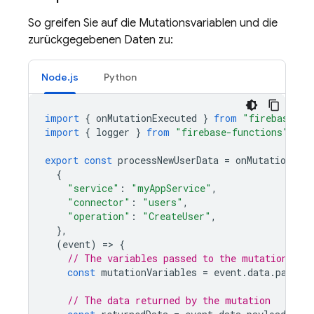
So greifen Sie auf die Mutationsvariablen und die
zurückgegebenen Daten zu:
Node.js
Python
import
{
onMutationExecuted
}
from
"firebase-fu
import
{
logger
}
from
"firebase-functions"
;
export
const
processNewUserData
=
onMutationExec
{
"service"
:
"myAppService"
,
"connector"
:
"users"
,
"operation"
:
"CreateUser"
,
},
(
event
)
=
>
{
// The variables passed to the mutation
const
mutationVariables
=
event
.
data
.
payloa
// The data returned by the mutation