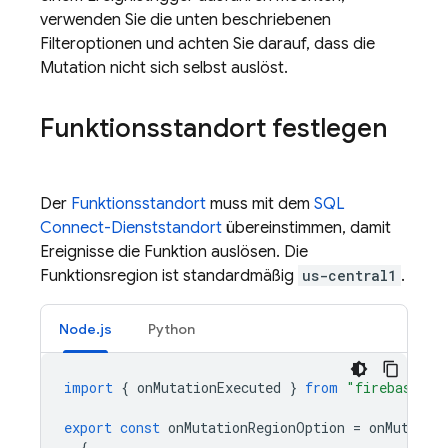
verwenden Sie die unten beschriebenen
Filteroptionen und achten Sie darauf, dass die
Mutation nicht sich selbst auslöst.
Funktionsstandort festlegen
Der
Funktionsstandort
muss mit dem
SQL
Connect
-Dienststandort
übereinstimmen, damit
Ereignisse die Funktion auslösen. Die
Funktionsregion ist standardmäßig
us-central1
.
Node.js
Python
import
{
onMutationExecuted
}
from
"firebase-fu
export
const
onMutationRegionOption
=
onMutatio
{