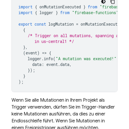
import
{
onMutationExecuted
}
from
"firebase-fu
import
{
logger
}
from
"firebase-functions"
;
export
const
logMutation
=
onMutationExecuted
(
{
/* Trigger on all mutations, spanning all s
       in us-central1 */
},
(
event
)
=
>
{
logger
.
info
(
"A mutation was executed!"
,
{
data
:
event
.
data
,
});
}
);
Wenn Sie alle Mutationen in Ihrem Projekt als
Trigger verwenden, dürfen Sie im Trigger-Handler
keine Mutationen ausführen, da dies zu einer
Endlosschleife führt. Wenn Sie Mutationen in
einem Ereignistrigger ausführen möchten,