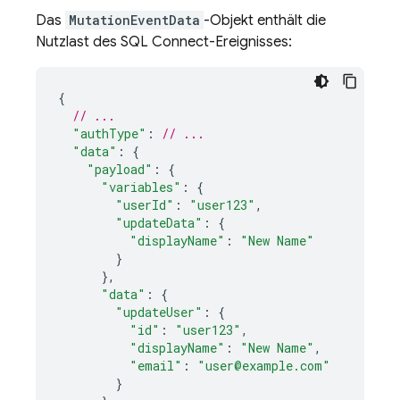
Das
MutationEventData
-Objekt enthält die
Nutzlast des
SQL Connect
-Ereignisses:
{
// ...
"authType"
:
// ...
"data"
:
{
"payload"
:
{
"variables"
:
{
"userId"
:
"user123"
,
"updateData"
:
{
"displayName"
:
"New Name"
}
},
"data"
:
{
"updateUser"
:
{
"id"
:
"user123"
,
"displayName"
:
"New Name"
,
"email"
:
"user@example.com"
}