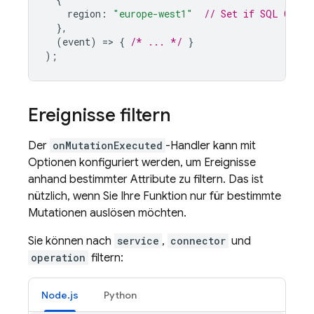
region
:
"europe-west1"
// Set if 
SQL Conne
},
(
event
)
=
>
{
/* ... */
}
);
Ereignisse filtern
Der
onMutationExecuted
-Handler kann mit
Optionen konfiguriert werden, um Ereignisse
anhand bestimmter Attribute zu filtern. Das ist
nützlich, wenn Sie Ihre Funktion nur für bestimmte
Mutationen auslösen möchten.
Sie können nach
service
,
connector
und
operation
filtern:
Node.js
Python