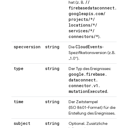
/
/
hat (z. B.
firebasedataconnect
.
googleapis
.
com
/
projects
/
*
/
locations
/
*
/
services
/
*
/
connectors
/
*
).
specversion
string
Cloud
Events
Die
-
Spezifikationsversion (z.B.
„1.0“).
type
string
Der Typ des Ereignisses:
google
.
firebase
.
dataconnect
.
connector
.
v1
.
mutation
Executed
.
time
string
Der Zeitstempel
(ISO 8601-Format) für die
Erstellung des Ereignisses.
subject
string
Optional. Zusätzliche