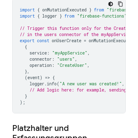
import
{
onMutationExecuted
}
from
"firebase-fu
import
{
logger
}
from
"firebase-functions"
;
// Trigger this function only for the CreateUse
// in the users connector of the myAppService s
export
const
onUserCreate
=
onMutationExecuted
(
{
service
:
"myAppService"
,
connector
:
"users"
,
operation
:
"CreateUser"
,
},
(
event
)
=
>
{
logger
.
info
(
"A new user was created!"
,
even
// Add logic here: for example, sending a w
}
);
Platzhalter und