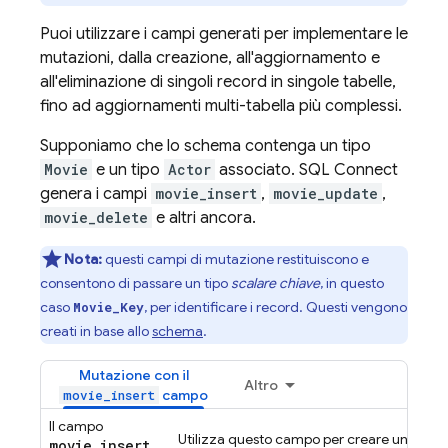
Puoi utilizzare i campi generati per implementare le
mutazioni, dalla creazione, all'aggiornamento e
all'eliminazione di singoli record in singole tabelle,
fino ad aggiornamenti multi-tabella più complessi.
Supponiamo che lo schema contenga un tipo
Movie
e un tipo
Actor
associato.
SQL Connect
genera i campi
movie_insert
,
movie_update
,
movie_delete
e altri ancora.
Nota:
questi campi di mutazione restituiscono e
consentono di passare un tipo
scalare chiave
, in questo
caso
, per identificare i record. Questi vengono
Movie_Key
creati in base allo
schema
.
Mutazione con il
Altro
campo
movie_insert
Il campo
Utilizza questo campo per creare un singol
movie_insert