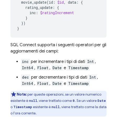
movie_update
(
id
:
$id
,
data
:
{
rating_update
:
{
inc
:
$ratingIncrement
}
})
}
SQL Connect
supporta i seguenti operatori per gli
aggiornamenti dei campi:
inc
per incrementare i tipi di dati
Int
,
Int64
,
Float
,
Date
e
Timestamp
dec
per decrementare i tipi di dati
Int
,
Int64
,
Float
,
Date
e
Timestamp
Nota:
per queste operazioni, se un valore numerico
esistente è
, viene trattato come
. Se un valore
null
0
Date
o
esistente è
, viene trattato come la data
Timestamp
null
o l'ora corrente.