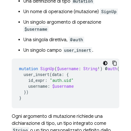
Una definizione di tipo
mutation
Un nome di operazione (mutazione)
SignUp
Un singolo argomento di operazione
$username
Una singola direttiva,
@auth
Un singolo campo
user_insert
.
mutation
SignUp
(
$username
:
String
!)
@
auth
(
leve
user_insert
(
data
:
{
id_expr
:
"auth.uid"
username
:
$username
})
}
Ogni argomento di mutazione richiede una
dichiarazione di tipo, un tipo integrato come
String
o un tipo personalizzato definito dallo