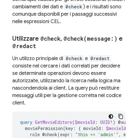
cambiamenti dei dati e
@check
) e i risultati sono
comunque disponibili per i passaggi successivi
nelle espressioni CEL.
Utilizzare
@check
,
@
check(
message:)
e
@redact
Un utilizzo principale di
@check
e
@redact
consiste nel cercare i dati correlati per decidere
se determinate operazioni devono essere
autorizzate, utilizzando la ricerca nella logica ma
nascondendola ai client. La query può restituire
messaggi utili per la gestione corretta nel codice
client.
query
GetMovieEditors
(
$movieId
:
UUID
!)
@
auth
(
l
moviePermission
(
key
:
{
movieId
:
$movieId
,
us
role
@check
(
expr
:
"this == 'admin'"
,
messa