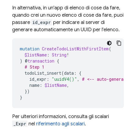
In alternativa, in un'app di elenco di cose da fare,
quando crei un nuovo elenco di cose da fare, puoi
passare
id_expr
per indicare al server di
generare automaticamente un UUID per l'elenco.
mutation
CreateTodoListWithFirstItem
(
$listName
:
String
!
)
@
transaction
{
# Step 1
todoList_insert
(
data
:
{
id_expr
:
"uuidV4()"
,
# <-- auto-generated. 
name
:
$listName
,
})
}
Per ulteriori informazioni, consulta gli scalari
_Expr
nel
riferimento agli scalari
.