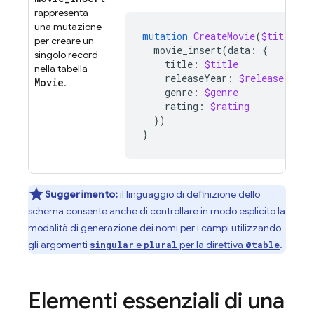
rappresenta
una mutazione
mutation
CreateMovie
(
$title
:
S
per creare un
movie_insert
(
data
:
{
singolo record
title
:
$title
nella tabella
releaseYear
:
$releaseYear
Movie
.
genre
:
$genre
rating
:
$rating
})
}
Suggerimento:
il linguaggio di definizione dello
schema consente anche di controllare in modo esplicito la
modalità di generazione dei nomi per i campi utilizzando
gli argomenti
e
per la direttiva
.
singular
plural
@table
Elementi essenziali di una