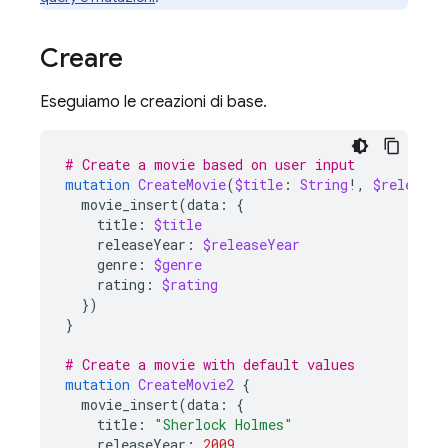
Creare
Eseguiamo le creazioni di base.
# Create a movie based on user input
mutation
CreateMovie
(
$title
:
String
!,
$releaseY
movie_insert
(
data
:
{
title
:
$title
releaseYear
:
$releaseYear
genre
:
$genre
rating
:
$rating
})
}
# Create a movie with default values
mutation
CreateMovie2
{
movie_insert
(
data
:
{
title
:
"Sherlock Holmes"
releaseYear
:
2009