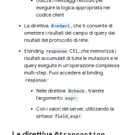
Utilizza i messaggi restituiti per
eseguire la logica appropriata nel
codice client
La direttiva
@redact
, che ti consente di
omettere i risultati del campo di query dai
risultati del protocollo di rete.
Il binding
response
CEL, che memorizza i
risultati accumulati di tutte le mutazioni e le
query eseguite in un'operazione complessa
multi-step. Puoi accedere al binding
response
:
Nelle direttive
@check
, tramite
l'argomento
expr:
Con i valori del server, utilizzando la
sintassi
field_expr
La direttiva
@transaction