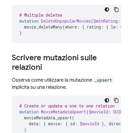
# Multiple deletes
mutation
DeleteUnpopularMovies
(
$minRating
:
Int
!
movie_deleteMany
(
where
:
{
rating
:
{
le
:
$minR
}
Scrivere mutazioni sulle
relazioni
Osserva come utilizzare la mutazione
_upsert
implicita su una relazione.
# Create or update a one to one relation
mutation
MovieMetadataUpsert
(
$movieId
:
UUID
!,
$
movieMetadata_upsert
(
data
:
{
movie
:
{
id
:
$movieId
},
director
:
)