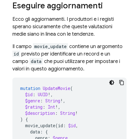
Eseguire aggiornamenti
Ecco gli aggiornamenti. I produttori e i registi
sperano sicuramente che queste valutazioni
medie siano in linea con le tendenze.
Il campo
movie_update
contiene un argomento
id
previsto per identificare un record e un
campo
data
che puoi utilizzare per impostare i
valori in questo aggiornamento.
mutation
UpdateMovie
(
$id
:
UUID
!,
$genre
:
String
!,
$rating
:
Int
!,
$description
:
String
!
)
{
movie_update
(
id
:
$id
,
data
:
{
genre
:
$genre