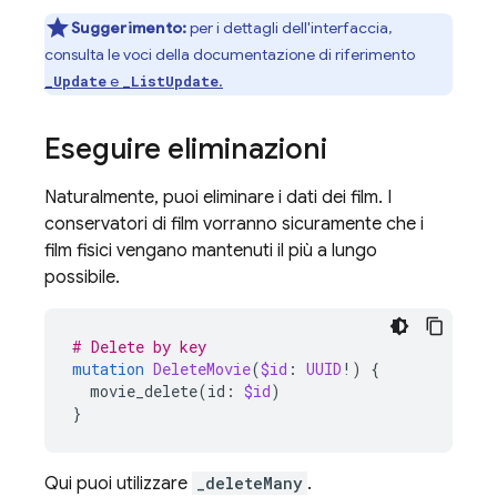
Suggerimento:
per i dettagli dell'interfaccia,
consulta le voci della documentazione di riferimento
e
.
_Update
_ListUpdate
Eseguire eliminazioni
Naturalmente, puoi eliminare i dati dei film. I
conservatori di film vorranno sicuramente che i
film fisici vengano mantenuti il più a lungo
possibile.
# Delete by key
mutation
DeleteMovie
(
$id
:
UUID
!)
{
movie_delete
(
id
:
$id
)
}
Qui puoi utilizzare
_deleteMany
.