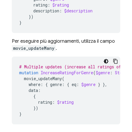
rating
:
$rating
description
:
$description
})
}
Per eseguire più aggiornamenti, utilizza il campo
movie_updateMany
.
# Multiple updates (increase all ratings of a g
mutation
IncreaseRatingForGenre
(
$genre
:
String
!
movie_updateMany
(
where
:
{
genre
:
{
eq
:
$genre
}
},
data
:
{
rating
:
$rating
})
}