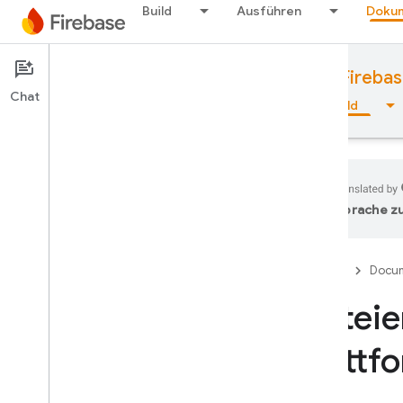
Build
Ausführen
Dokum
Documentation
Cloud Storage for Fireba
Chat
Übersicht
Grundlagen
KI
Build
Sprache zu
Übersicht
Firebase
Docum
Emulator Suite
Dateie
Authentication
Plattf
Bestätigung der
Telefonnummer