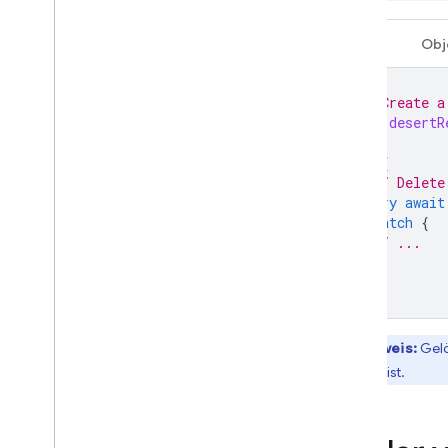
Dateien auflisten
Swift
Obj
Fehler verarbeiten
Android
Web
// Create a
let
desertR
Flutter
Admin
do
{
C++
// Delete
try
await
Unity
}
catch
{
Sicherheit und Regeln
// ...
Standorte
}
Aktivitäten im Blick behalten
Gespeicherte Dateien in der
Console verwalten
Hinweis:
Gelö
Mit Cloud Functions erweitern
aktiviert ist.
Einbindung in Google Cloud
FAQ und Fehlerbehebung