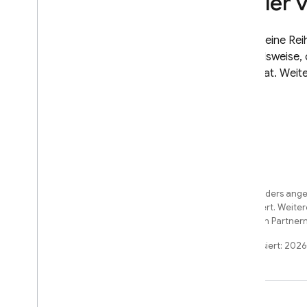
Fehler 
Sicherheitsregeln
App Hosting
Es gibt eine R
beispielsweise,
Datei hat. Weit
Hosting
Cloud Functions
Extensions
Firebase ML
Sofern nicht anders angeg
ÄHNLICHE PRODUKTE
License
lizenziert. Weite
und/oder seinen Partnern
Cloud Messaging
Zuletzt aktualisiert: 202
Remote Config