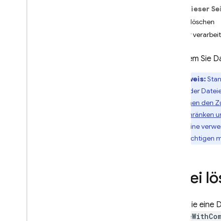
Auf dieser Se
App Check
Datei löschen
Fehler verarbei
SQL Connect
Nachdem Sie Da
Cloud Firestore
Hinweis:
Stan
Realtime Database
Daten oder Dateie
Situationen den Z
einzuschränken un
Storage
App Engine
verwe
Einführung
berücksichtigen 
i
OS+
Jetzt starten
Referenz erstellen
Datei l
Dateien hochladen
Dateien herunterladen
Wenn Sie eine D
Dateimetadaten verwenden
deleteWithCo
Dateien löschen