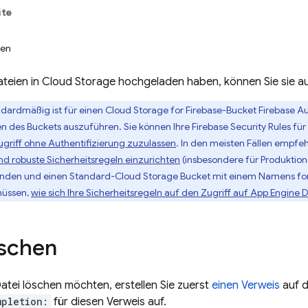
ite
ten
teien in
Cloud Storage
hochgeladen haben, können Sie sie a
dardmäßig ist für einen
Cloud Storage for Firebase
-Bucket
Firebase A
n des Buckets auszuführen. Sie können Ihre
Firebase Security Rules
für
ugriff ohne Authentifizierung zuzulassen
. In den meisten Fällen empfe
d robuste Sicherheitsregeln einzurichten
(insbesondere für Produktion
nden und einen Standard-
Cloud Storage
Bucket mit einem Namens fo
müssen,
wie sich Ihre Sicherheitsregeln auf den Zugriff auf
App Engine
D
öschen
atei löschen möchten, erstellen Sie zuerst
einen Verweis
auf d
mpletion:
für diesen Verweis auf.