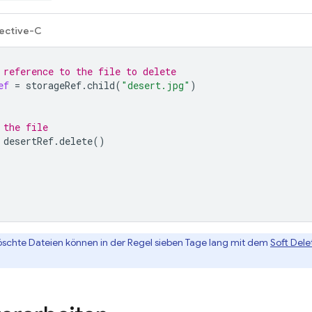
ective-C
 reference to the file to delete
ef
=
storageRef
.
child
(
"desert.jpg"
)
 the file
desertRef
.
delete
()
schte Dateien können in der Regel sieben Tage lang mit dem
Soft Dele