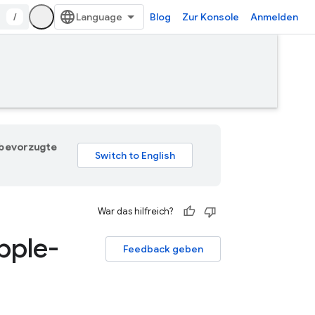
/
Blog
Zur Konsole
Anmelden
e bevorzugte
War das hilfreich?
pple-
Feedback geben