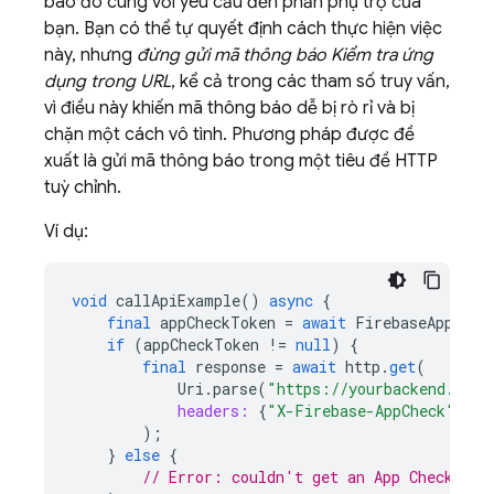
báo đó cùng với yêu cầu đến phần phụ trợ của
bạn. Bạn có thể tự quyết định cách thực hiện việc
này, nhưng
đừng gửi mã thông báo Kiểm tra ứng
dụng trong URL
, kể cả trong các tham số truy vấn,
vì điều này khiến mã thông báo dễ bị rò rỉ và bị
chặn một cách vô tình. Phương pháp được đề
xuất là gửi mã thông báo trong một tiêu đề HTTP
tuỳ chỉnh.
Ví dụ:
void
callApiExample
()
async
{
final
appCheckToken
=
await
FirebaseAppChec
if
(
appCheckToken
!=
null
)
{
final
response
=
await
http
.
get
(
Uri
.
parse
(
"https://yourbackend.exam
headers:
{
"X-Firebase-AppCheck"
:
ap
);
}
else
{
// Error: couldn't get an App Check tok