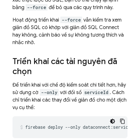
xác thực lược đồ SQL, bạn có thể chạy lại lệnh
bằng
--force
để bỏ qua các quy trình này.
Hoạt động triển khai
--force
vẫn kiểm tra xem
giản đồ SQL có khớp với giản đồ
SQL Connect
hay không, cảnh báo về sự không tương thích và
nhắc nhở.
Triển khai các tài nguyên đã
chọn
Để triển khai với chế độ kiểm soát chi tiết hơn, hãy
sử dụng cờ
--only
với đối số
serviceId
. Cách
chỉ triển khai các thay đổi về giản đồ cho một dịch
vụ cụ thể:
firebase
deploy
--only
dataconnect:serviceId: