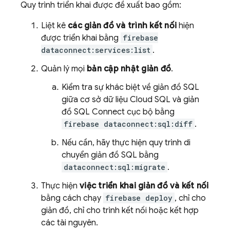
Quy trình triển khai được đề xuất bao gồm:
Liệt kê
các giản đồ và trình kết nối
hiện
được triển khai bằng
firebase
dataconnect:services:list
.
Quản lý mọi
bản cập nhật giản đồ
.
Kiểm tra sự khác biệt về giản đồ SQL
giữa cơ sở dữ liệu
Cloud SQL
và giản
đồ
SQL Connect
cục bộ bằng
firebase dataconnect:sql:diff
.
Nếu cần, hãy thực hiện quy trình di
chuyển giản đồ SQL bằng
dataconnect:sql:migrate
.
Thực hiện
việc triển khai giản đồ và kết nối
bằng cách chạy
firebase deploy
, chỉ cho
giản đồ, chỉ cho trình kết nối hoặc kết hợp
các tài nguyên.