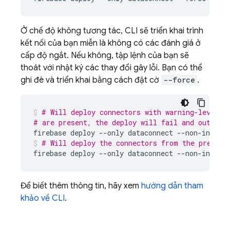
Ở chế độ không tương tác, CLI sẽ triển khai trình
kết nối của bạn miễn là không có các đánh giá ở
cấp độ ngắt. Nếu không, tập lệnh của bạn sẽ
thoát với nhật ký các thay đổi gây lỗi. Bạn có thể
ghi đè và triển khai bằng cách đặt cờ
--force
.
# Will deploy connectors with warning-level c
# are present, the deploy will fail and output 
firebase
deploy
--only
dataconnect
--non-intera
# Will deploy the connectors from the previou
firebase
deploy
--only
dataconnect
--non-intera
Để biết thêm thông tin, hãy xem
hướng dẫn tham
khảo về CLI
.