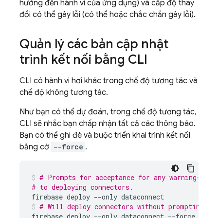
hưởng đến hành vi của ứng dụng) và cấp độ thay
đổi có thể gây lỗi (có thể hoặc chắc chắn gây lỗi).
Quản lý các bản cập nhật
trình kết nối bằng CLI
CLI có hành vi hơi khác trong chế độ tương tác và
chế độ không tương tác.
Như bạn có thể dự đoán, trong chế độ tương tác,
CLI sẽ nhắc bạn chấp nhận tất cả các thông báo.
Bạn có thể ghi đè và buộc triển khai trình kết nối
bằng cờ
--force
.
# Prompts for acceptance for any warning-leve
# to deploying connectors.
firebase
deploy
--only
dataconnect
# Will deploy connectors without prompting.
firebase
deploy
--only
dataconnect
--force