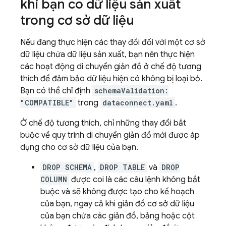
khi bạn có dữ liệu sản xuất
trong cơ sở dữ liệu
Nếu đang thực hiện các thay đổi đối với một cơ sở
dữ liệu chứa dữ liệu sản xuất, bạn nên thực hiện
các hoạt động di chuyển giản đồ ở chế độ tương
thích để đảm bảo dữ liệu hiện có không bị loại bỏ.
Bạn có thể chỉ định
schemaValidation:
"COMPATIBLE"
trong
dataconnect.yaml
.
Ở chế độ tương thích, chỉ những thay đổi bắt
buộc về quy trình di chuyển giản đồ mới được áp
dụng cho cơ sở dữ liệu của bạn.
DROP SCHEMA
,
DROP TABLE
và
DROP
COLUMN
được coi là các câu lệnh không bắt
buộc và sẽ không được tạo cho kế hoạch
của bạn, ngay cả khi giản đồ cơ sở dữ liệu
của bạn chứa các giản đồ, bảng hoặc cột