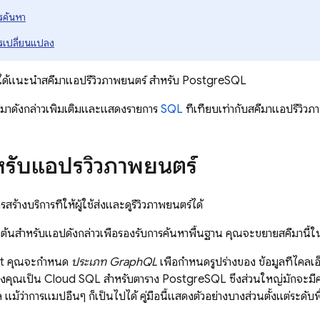
รค้นหา
รเปลี่ยนแปลง
ได้แนะนำสคีมาแอปรีวิวภาพยนตร์ สำหรับ PostgreSQL
คีมาดังกล่าวเพิ่มเติมและแสดงรายการ
SQL
ที่เทียบเท่ากับสคีมาแอปรีวิวภ
หรับแอปรีวิวภาพยนตร์
สร้างบริการที่ให้ผู้ใช้ส่งและดูรีวิวภาพยนตร์ได้
่มต้นสำหรับแอปดังกล่าวเพื่อรองรับการค้นหาพื้นฐาน คุณจะขยายสคีมานี้ในภ
t
คุณจะกำหนด
ประเภท GraphQL
เพื่อกำหนดรูปร่างของ ข้อมูลที่ไคลเ
งคุณเป็น
Cloud SQL
สำหรับตาราง PostgreSQL ซึ่งส่วนใหญ่มักจะม
 แม้ว่าการแมปอื่นๆ ก็เป็นไปได้ คู่มือนี้แสดงตัวอย่างบางส่วนตั้งแต่ระดั