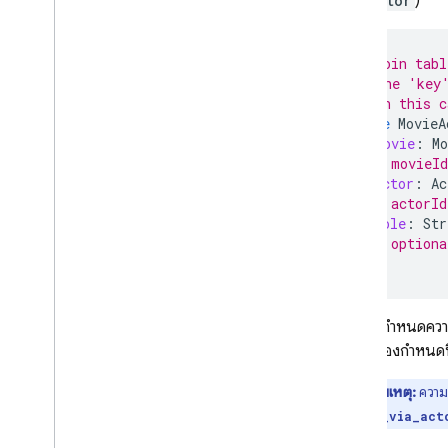
และ
actor
)
# Join tabl
# The 'key'
# In this c
type
MovieA
movie
:
Mo
# movieId
actor
:
Ac
# actorId
role
:
Str
# optiona
}
เมื่อคุณกำหนดควา
จำเป็นต้องกำหนดฟ
หมายเหตุ:
ความส
actors_via_act