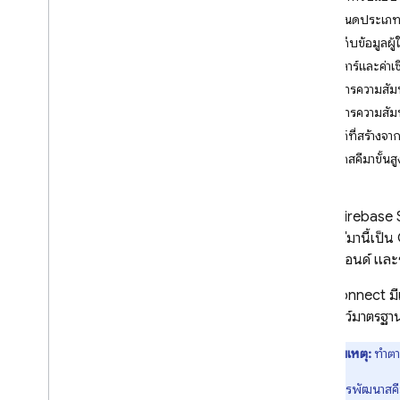
App Check
กำหนดประเภท 
จัดเก็บข้อมูลผู
SQL Connect
สเกลาร์และค่าเซ
บทนำ
จัดการความสั
การกำหนดราคาและการเรียกเก็บเงิน
จัดการความสัม
เริ่มใช้งาน
ใช้ฟิลด์ที่สร้างจ
เริ่มต้นใช้งาน AI Agent
แนวคิดสคีมาขั้นสู
การเริ่มต้นอย่างรวดเร็ว
แพลตฟอร์ม Apple
เมื่อใช้
Firebase
Android
แปลงสคีมานี้เป็น
โต้ตอบ
กับแบ็กเอนด์ และรว
Flutter
SQL Connect
มี
สคีมาการออกแบบและการดำเนินการ
เวิร์กโฟลว์มาตรฐาน
ออกแบบสคีมา SQL Connect
หมายเหตุ:
ทำตาม
ใช้การค้นหา SQL Connect
ใช้การเปลี่ยนแปลง SQL Connect
การพัฒนาสคีมา