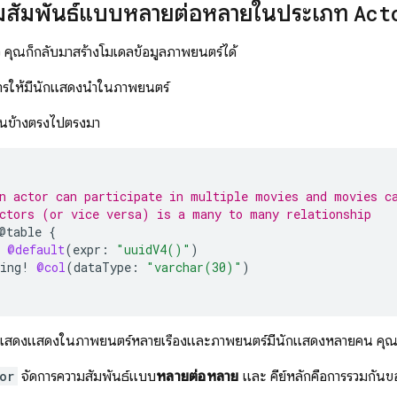
ามสัมพันธ์แบบหลายต่อหลายในประเภท
Act
ล้ว คุณก็กลับมาสร้างโมเดลข้อมูลภาพยนตร์ได้
การให้มีนักแสดงนำในภาพยนตร์
นข้างตรงไปตรงมา
n actor can participate in multiple movies and movies c
ctors (or vice versa) is a many to many relationship
@table
{
@default
(
expr
:
"uuidV4()"
)
ing
!
@col
(
dataType
:
"varchar(30)"
)
กแสดงแสดงในภาพยนตร์หลายเรื่องและภาพยนตร์มีนักแสดงหลายคน คุณจ
or
จัดการความสัมพันธ์แบบ
หลายต่อหลาย
และ คีย์หลักคือการรวมกัน