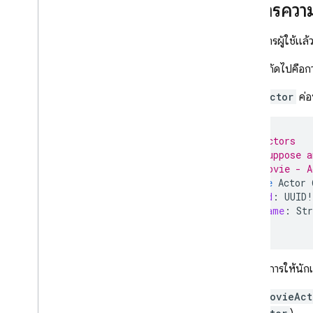
จัดการคว
เมื่อจัดการผู้ใช้แ
ขั้นตอนถัดไปคือ
ตาราง
Actor
ค่อ
# Actors
# Suppose a
# Movie - A
type
Actor
id
:
UUID
!
name
:
Str
}
หากต้องการให้นั
ตาราง
MovieAct