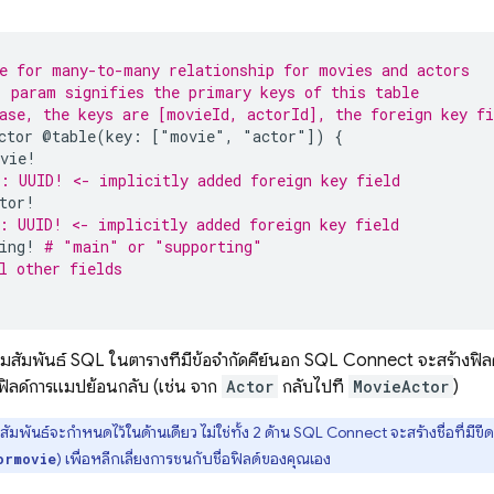
e for many-to-many relationship for movies and actors
 param signifies the primary keys of this table
ase, the keys are [movieId, actorId], the foreign key fi
ctor
@table(key:
["movie"
,
"actor"])
{
vie
!
: UUID! <- implicitly added foreign key field
tor
!
: UUID! <- implicitly added foreign key field
ing
!
# "main" or "supporting"
l other fields
มสัมพันธ์ SQL ในตารางที่มีข้อจำกัดคีย์นอก
SQL Connect
จะสร้างฟิลด
ิลด์การแมปย้อนกลับ (เช่น จาก
Actor
กลับไปที่
MovieActor
)
ัมพันธ์จะกำหนดไว้ในด้านเดียว ไม่ใช่ทั้ง 2 ด้าน
SQL Connect
จะสร้างชื่อที่มีขีด
) เพื่อหลีกเลี่ยงการชนกับชื่อฟิลด์ของคุณเอง
ormovie