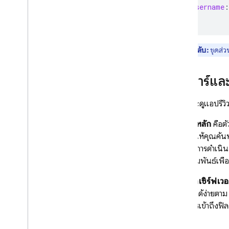
username
:
กฎความปลอดภัย
}
App Hosting
เคล็ดลับ:
ชุดส่
Hosting
สเกลาร์และ
Cloud Functions
ก่อนที่จะดูแอปรีว
Extensions
สเกลาร์หลัก
คือตั
โดยช่วยให้คุณค้นห
Firebase ML
คุณต้องการดำเนินก
คีย์เชิงสัมพันธ์เพื
ผลิตภัณฑ์ที่เกี่ยวข้อง
การใช้
ค่าเซิร์ฟเวอ
Cloud Messaging
คำนวณได้ง่ายตาม น
Remote Config
เมื่อมีการเข้าถึงฟ