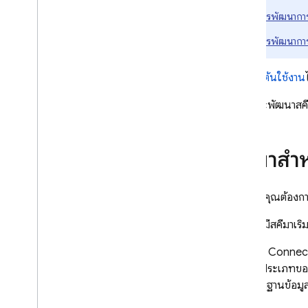
รักษาความปลอดภัยการดำเนินการด้วย
การพัฒนากา
การให้สิทธิ์
ใช้การดำเนินการโดยใช้ SQL เนทีฟ
การพัฒนากา
พัฒนาและทดสอบด้วย SQL
Connect
คู่มือ
เริ่มต้นใช้งาน
ข้อมูลทดสอบเริ่มต้นและดำเนินการ
คู่มือนี้จะพัฒนาส
แบบกลุ่ม
สร้าง SDK ของเว็บ
สร้าง Android SDK
สคีมาสำ
สร้าง i
OS SDK
สร้าง Flutter SDK
รับข้อมูลอัปเดตแบบเรียลไทม์
สมมติว่าคุณต้องการ
สร้าง Admin SDK
คุณต้องมีสคีมาเริ
ใช้โปรแกรมจำลอง SQL Connect
สำหรับ CI
/
CD
ใน
SQL Connec
จะแปลประเภทขอ
จัดการโปรเจ็กต์ SQL Connect
กับตารางฐานข้อมูล
จัดการสคีมาและตัวเชื่อมต่อ
จัดการบริการและฐานข้อมูล