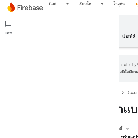
บิลด์
เรียกใช้
โซลูชัน
Documentation
แชท
ภาพรวม
พื้นฐาน
AI
บิลด์
เรียกใช้
อาจมีข้อผิด
ภาพรวม
Firebase
Docum
ชุดโปรแกรมจำลอง
ออกแบ
Authentication
การยืนยันหมายเลขโทรศัพท์
ในหน้านี้
สคีมาสำหรับแอปร