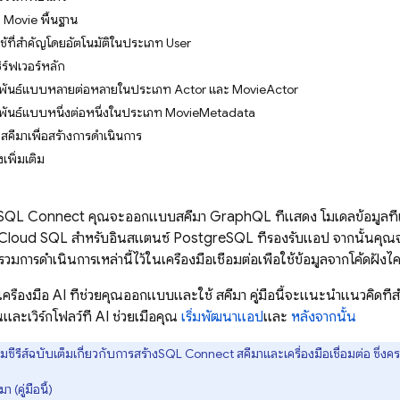
Movie พื้นฐาน
้ใช้ที่สำคัญโดยอัตโนมัติในประเภท User
ิร์ฟเวอร์หลัก
มพันธ์แบบหลายต่อหลายในประเภท Actor และ MovieActor
พันธ์แบบหนึ่งต่อหนึ่งในประเภท MovieMetadata
ากสคีมาเพื่อสร้างการดำเนินการ
งเพิ่มเติม
 SQL Connect
คุณจะออกแบบสคีมา GraphQL ที่แสดง โมเดลข้อมูลที
Cloud SQL
สำหรับอินสแตนซ์ PostgreSQL ที่รองรับแอป จากนั้นคุณจะ
มการดำเนินการเหล่านี้ไว้ในเครื่องมือเชื่อมต่อเพื่อใช้ข้อมูลจากโค้ดฝั่งไ
เครื่องมือ AI ที่ช่วยคุณออกแบบและใช้ สคีมา คู่มือนี้จะแนะนำแนวคิดท
และเวิร์กโฟลว์ที่ AI ช่วยเมื่อคุณ
เริ่มพัฒนาแอป
และ
หลังจากนั้น
ซีรีส์ฉบับเต็มเกี่ยวกับการสร้าง
SQL Connect
สคีมาและเครื่องมือเชื่อมต่อ ซึ่งค
 (คู่มือนี้)