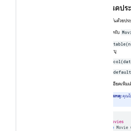
กำหนดปร
เรียกใช้การดำเนินการที่มีสิทธิ์ด้วย
Firebase Admin SDK
คุณเริ่มต้นด้วยป
โซลูชัน SQL Connect
ใช้ความช่วยเหลือจาก AI สําหรับสคีมา
สคีมาสำหรับ
Mov
การค้นหา และการกลายพันธุ์
ขยายการใช้งานด้วย Cloud Functions
@table(n
ขยายการรองรับแหล่งข้อมูลด้วยตัว
ระบุ
แก้ไขที่กำหนดเอง
@col(da
ทำการค้นหาความคล้ายคลึงกันของเวก
เตอร์
@default
ทำการค้นหาข้อความแบบเต็ม
ดูรายละเอียดเพิ่มเ
คู่มืออ้างอิงภาษา Graph
QL
ข้อมูลอ้างอิงคำสั่ง
หมายเหตุ:
คุณไม
ข้อมูลอ้างอิงการค้นหา
โดยนัย
ข้อมูลอ้างอิงการเปลี่ยนแปลง
การอ้างอิงวัตถุ
# Movies
ข้อมูลอ้างอิงออบเจ็กต์อินพุต
type
Movie