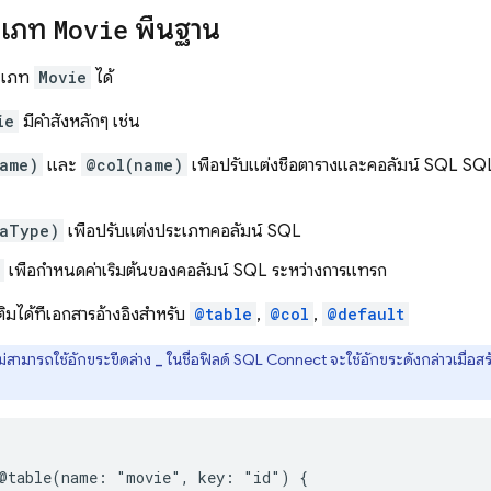
ะเภท
Movie
พื้นฐาน
ระเภท
Movie
ได้
ie
มีคำสั่งหลักๆ เช่น
ame)
และ
@col(name)
เพื่อปรับแต่งชื่อตารางและคอลัมน์ SQL
SQ
taType)
เพื่อปรับแต่งประเภทคอลัมน์ SQL
เพื่อกำหนดค่าเริ่มต้นของคอลัมน์ SQL ระหว่างการแทรก
ติมได้ที่เอกสารอ้างอิงสำหรับ
@table
,
@col
,
@default
่สามารถใช้อักขระขีดล่าง
ในชื่อฟิลด์
SQL Connect
จะใช้อักขระดังกล่าวเมื่อส
_
@table(name:
"movie"
,
key:
"id")
{