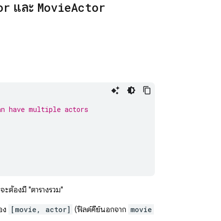
or
และ
Movie
Actor
an have multiple actors
ะต้องมี "ตารางรวม"
ของ
[movie, actor]
(ฟิลด์คีย์นอกจาก
movie