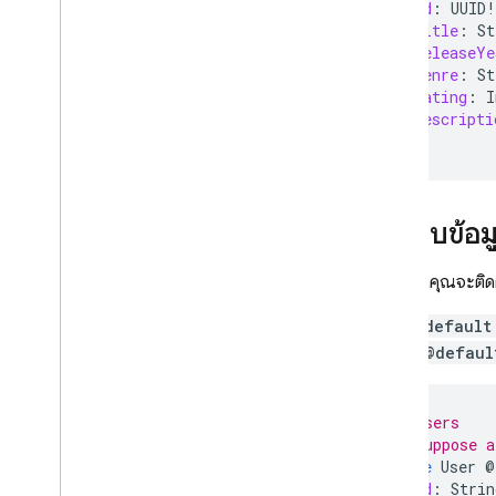
การอ้างอิงถึง Scalars
id
:
UUID
!
title
:
St
การอ้างอิง enum
releaseYe
genre
:
St
คู่มืออ้างอิงเพิ่มเติม
rating
:
I
การอ้างอิง CLI
descripti
ข้อมูลอ้างอิงไฟล์การกำหนดค่า SQL
}
Connect
การกำหนดค่า IAM สำหรับโปรเจ็กต์
SQL Connect
จัดเก็บข้อ
ข้อมูลอ้างอิง Common Expression
Language (CEL)
แอปของคุณจะติดตา
ข้อมูลอ้างอิงของ Cloud Audit
Logging
คำสั่ง
@default
การ ใช้
@defaul
Cloud Firestore
Realtime Database
# Users
# Suppose a
type
User
@
Storage
id
:
Strin