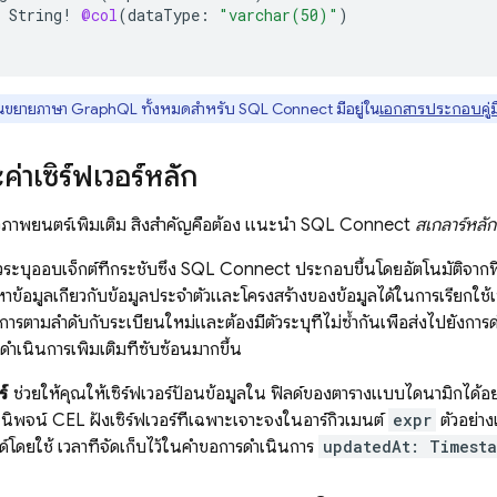
String
!
@col
(
dataType
:
"varchar(50)"
)
วนขยายภาษา GraphQL ทั้งหมดสำหรับ
SQL Connect
มีอยู่ใน
เอกสารประกอบคู่มื
ค่าเซิร์ฟเวอร์หลัก
ิวภาพยนตร์เพิ่มเติม สิ่งสำคัญคือต้อง แนะนำ
SQL Connect
สเกลาร์หลัก
วระบุออบเจ็กต์ที่กระชับซึ่ง
SQL Connect
ประกอบขึ้นโดยอัตโนมัติจากฟิ
าข้อมูลเกี่ยวกับข้อมูลประจำตัวและโครงสร้างของข้อมูลได้ในการเรียกใช้เพี
ารตามลำดับกับระเบียนใหม่และต้องมีตัวระบุที่ไม่ซ้ำกันเพื่อส่งไปยังการดำ
่อดำเนินการเพิ่มเติมที่ซับซ้อนมากขึ้น
ร์
ช่วยให้คุณให้เซิร์ฟเวอร์ป้อนข้อมูลใน ฟิลด์ของตารางแบบไดนามิกได้อย่าง
ิพจน์ CEL ฝั่งเซิร์ฟเวอร์ที่เฉพาะเจาะจงในอาร์กิวเมนต์
expr
ตัวอย่าง
ิลด์โดยใช้ เวลาที่จัดเก็บไว้ในคำขอการดำเนินการ
updatedAt: Timesta