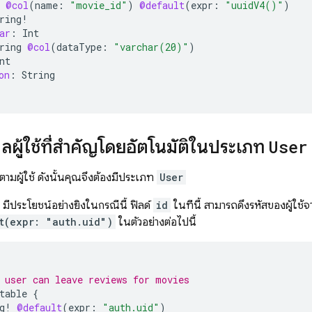
@col
(
name
:
"movie_id"
)
@default
(
expr
:
"uuidV4()"
)
ring
!
ar
:
Int
ring
@col
(
dataType
:
"varchar(20)"
)
nt
on
:
String
มูลผู้ใช้ที่สำคัญโดยอัตโนมัติในประเภท
User
มผู้ใช้ ดังนั้นคุณจึงต้องมีประเภท
User
มีประโยชน์อย่างยิ่งในกรณีนี้ ฟิลด์
id
ในที่นี้ สามารถดึงรหัสของผู้ใช้
t(expr: "auth.uid")
ในตัวอย่างต่อไปนี้
 user can leave reviews for movies
table
{
g
!
@default
(
expr
:
"auth.uid"
)