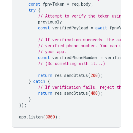
const
fpnvToken
=
req
.
body
;
try
{
// Attempt to verify the token using th
previously
.
const
verifiedPayload
=
await
fpnvVerif
// If verification succeeds, the subjec
// verified phone number. You can use t
// your app.
const
verifiedPhoneNumber
=
verifiedPay
// (Do something with it...)
return
res
.
sendStatus
(
200
);
}
catch
{
// If verification fails, reject the to
return
res
.
sendStatus
(
400
);
}
});
app
.
listen
(
3000
);