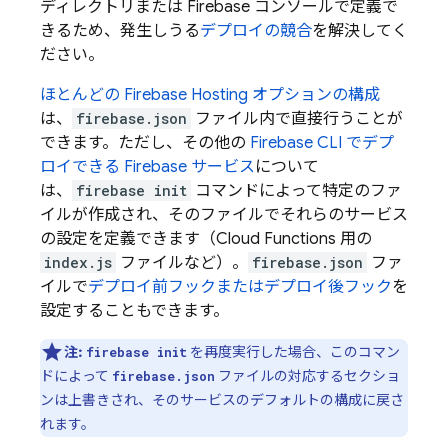
ディレクトリまたは
Firebase
コンソールで定義で
きるため、発生しうる
デプロイの競合
を解決してく
ださい。
ほとんどの
Firebase Hosting
オプションの構成
は、
firebase.json
ファイル内で直接行うことが
できます。ただし、その他の
Firebase
CLI でデプ
ロイできる Firebase サービス
について
は、
firebase init
コマンドによって特定のファ
イルが作成され、そのファイルでそれらのサービス
の設定を定義できます（
Cloud Functions
用の
index.js
ファイルなど）。
firebase.json
ファ
イルで
デプロイ前フックまたはデプロイ後フック
を
設定することもできます。
注:
を再度実行した場合、このコマン
firebase init
ドによって
ファイルの対応するセクショ
firebase.json
ンは上書きされ、そのサービスのデフォルトの構成に戻さ
れます。