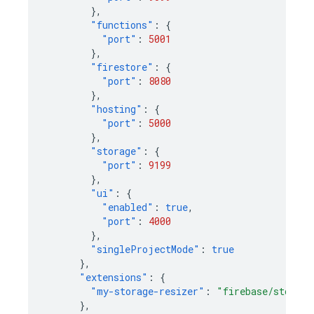
},
"functions"
:
{
"port"
:
5001
},
"firestore"
:
{
"port"
:
8080
},
"hosting"
:
{
"port"
:
5000
},
"storage"
:
{
"port"
:
9199
},
"ui"
:
{
"enabled"
:
true
,
"port"
:
4000
},
"singleProjectMode"
:
true
},
"extensions"
:
{
"my-storage-resizer"
:
"firebase/storage
},