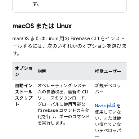
す。
mac
OS または Linux
macOS または Linux 用の
Firebase
CLI をインスト
ールするには、次のいずれかのオプションを選びま
す。
オプショ
説明
推奨ユーザー
ン
自動イン
オペレーティング システ
新規デベロッ
ストール
ムの自動検出、最新の CLI
パー
スクリプ
リリースのダウンロード、
ト
グローバルに使用可能な
Node.js
を
firebase
コマンドの有効
使用していな
化を行う、単一のコマンド
い、または使
を実行します。
い慣れていな
いデベロッパ
ー