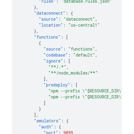
"rules"
:
"database.rules.json"
},
"dataconnect"
:
{
"source"
:
"dataconnect"
,
"location"
:
"us-central1"
},
"functions"
:
[
{
"source"
:
"functions"
,
"codebase"
:
"default"
,
"ignore"
:
[
"**/.*"
,
"**/node_modules/**"
],
"predeploy"
:
[
"npm --prefix \"$RESOURCE_DIR\" run
"npm --prefix \"$RESOURCE_DIR\" run
]
}
],
"emulators"
:
{
"auth"
:
{
"port"
:
9099