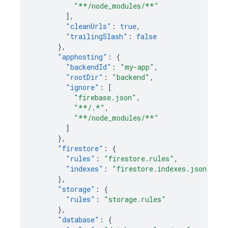
"**/node_modules/**"
],
"cleanUrls"
:
true
,
"trailingSlash"
:
false
},
"apphosting"
:
{
"backendId"
:
"my-app"
,
"rootDir"
:
"backend"
,
"ignore"
:
[
"firebase.json"
,
"**/.*"
,
"**/node_modules/**"
]
},
"firestore"
:
{
"rules"
:
"firestore.rules"
,
"indexes"
:
"firestore.indexes.json"
},
"storage"
:
{
"rules"
:
"storage.rules"
},
"database"
:
{