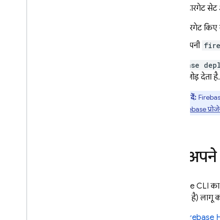
डिप्लॉय टारगेट से
Java
Script - compat
(namespaced)
टारगेट किए 
अपनी
fir
Node
.
js (client)
firebase dep
Flutter
के साथ जोड़ देता ह
Unity
ध्यान दें:
Fireba
ज़्यादा Firebase प्रोजे
C++
Cloud Functions
अपने 
SQL Connect
Firebase
CLI का 
Security Rules
तय किया है) लागू 
Firebase 
Admin SDK