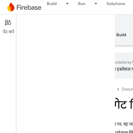
Build
Run
Solutions
Documentation
चैट करें
खास जानकारी
Fundamentals
AI
Build
का इस्तेमाल क
API Reference
Firebase
Docum
Firebase CLI reference
टारगेट 
Overview
auth:import and auth:export
Firebase Realtime Database
Operation Types
इस पेज पर, यह ज
Deploy Targets
अपने Firebase संस