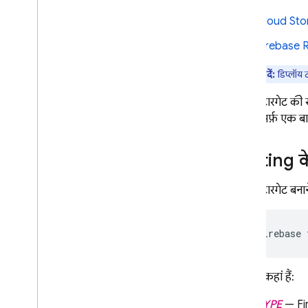
Cloud Sto
REST
Firebase 
RPC
ध्यान दें:
डिप्लॉय ट
डिप्लॉय टारगेट की से
टारगेट सिर्फ़ एक बा
Hosting
क
डिप्लॉय टारगेट बन
firebase 
पैरामीटर कहां हैं:
TYPE
— Fir