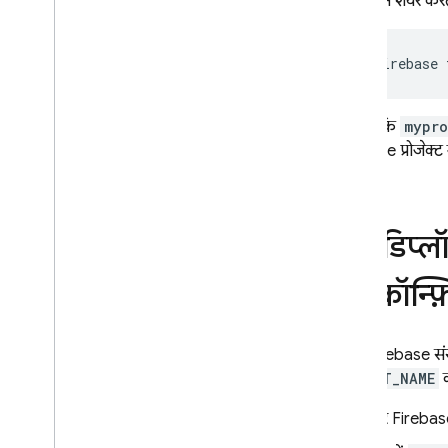
जैसे नियम शेयर करत
firebase 
ध्यान दें कि
mypro
Firebase प्रोजेक्ट 
डिप्ल
को कॉन्फ
अपने Firebase संस
TARGET_NAME
क
हर Firebas