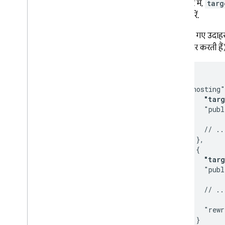
ऐरे में,
targ
करें.
ऊपर दिए गए उदाहरण
नियम शेयर करती हैं
{

  "hosting"
"tar
      "publ
      // ...
    },

    {

"tar
      "publ
      // ...
      "rewr
    }
