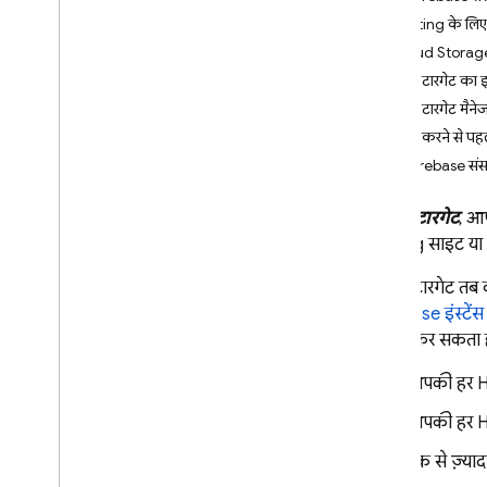
Cloud Firestore Index Definition
Hosting के लिए 
Format
Cloud Storage 
Emulator Suite UI Log Query
डिप्लॉय टारगेट का
Syntax
डिप्लॉय टारगेट मैन
Emulator Suite Security Rules Unit
Testing Library
डिप्लॉय करने से पह
खास Firebase संसा
Cloud Shell reference
डिप्लॉय टारगेट
, आप
i
OS — Swift
Hosting
साइट या ए
डिप्लॉय टारगेट तब
i
OS — Objective-C
Database
इंस्टेंस
डिप्लॉय कर सकता है
Android — Kotlin
आपकी हर
H
Android — Java
आपकी हर
H
Java
Script — modular
एक से ज़्या