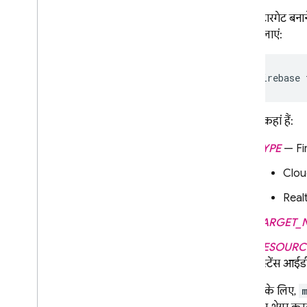
डिप्लॉय टारगेट बन
कमांड चलाएं:
firebase 
पैरामीटर कहां हैं:
TYPE
— Fir
Clou
Real
TARGET_
RESOURCE
इंस्टेंस आईड
उदाहरण के लिए,