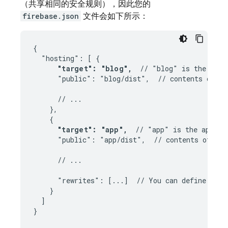
（共享相同的安全规则），因此您的
firebase.json
文件会如下所示：
{

  "hosting": [ {

"target": "blog",
  // "blog" is the appl
      "public": "blog/dist",  // contents of th
      // ...

    },

    {

"target": "app",
  // "app" is the applie
      "public": "app/dist",  // contents of thi
      // ...

      "rewrites": [...]  // You can define spec
    }

  ]

}
