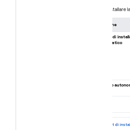
Puoi installare 
Opzione
script di instal
automatico
binario auton
npm