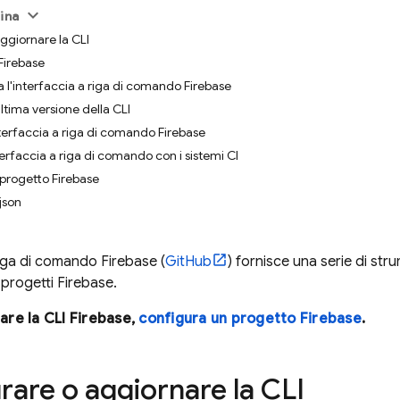
ina
ggiornare la CLI
 Firebase
a l'interfaccia a riga di comando Firebase
ltima versione della CLI
interfaccia a riga di comando Firebase
nterfaccia a riga di comando con i sistemi CI
 progetto Firebase
.json
 riga di comando
Firebase
(
GitHub
) fornisce una serie di stru
progetti Firebase.
zare la CLI
Firebase
,
configura un progetto Firebase
.
rare o aggiornare la CLI