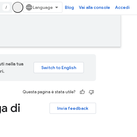
/
Blog
Vai alla console
Accedi
ti nella tua
ri.
Questa pagina è stata utile?
ga di
Invia feedback