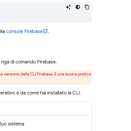
lla
console
Firebase
.
a a riga di comando
Firebase
.
ima versione della CLI
Firebase
. È una buona pratica
rativo e da come hai installato la CLI.
l tuo sistema