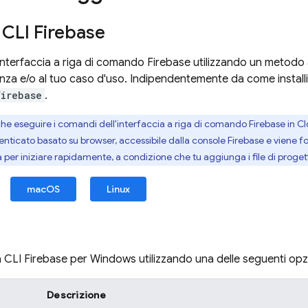
a CLI
Firebase
l'interfaccia a riga di comando
Firebase
utilizzando un metodo a
ienza e/o al tuo caso d'uso. Indipendentemente da come installi 
firebase
.
che eseguire i comandi dell'interfaccia a riga di comando
Firebase
in
Cl
ticato basato su browser, accessibile dalla console
Firebase
e viene fo
 per iniziare rapidamente, a condizione che tu aggiunga i file di proge
macOS
Linux
la CLI
Firebase
per Windows utilizzando una delle seguenti opzi
Descrizione