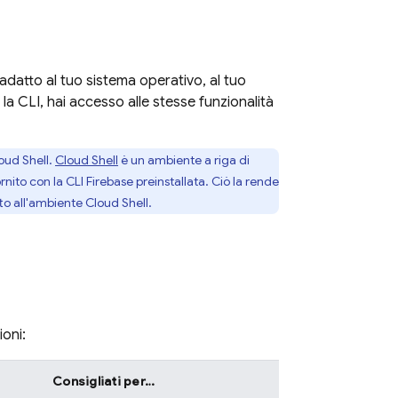
datto al tuo sistema operativo, al tuo
la CLI, hai accesso alle stesse funzionalità
oud Shell
.
Cloud Shell
è un ambiente a riga di
rnito con la CLI
Firebase
preinstallata. Ciò la rende
tto all'ambiente
Cloud Shell
.
oni:
Consigliati per…