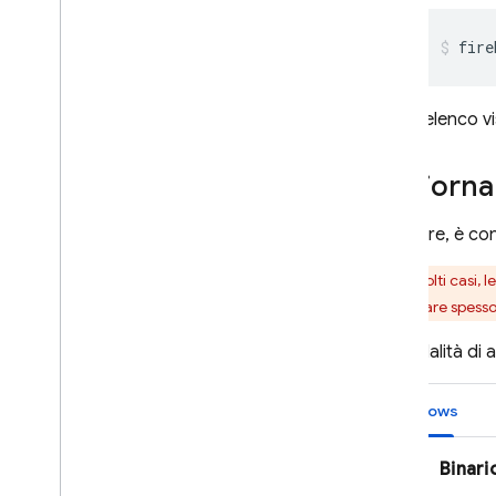
fire
L'elenco v
Aggiorna 
In genere, è con
In molti casi, 
aggiornare spesso 
La modalità di 
Windows
Binar