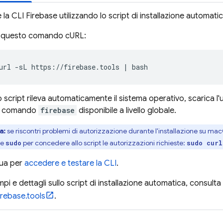
e la CLI
Firebase
utilizzando lo script di installazione automati
 questo comando cURL:
url -sL https://firebase.tools | bash
script rileva automaticamente il sistema operativo, scarica l'
 il comando
firebase
disponibile a livello globale.
a:
se riscontri problemi di autorizzazione durante l'installazione su ma
re
per concedere allo script le autorizzazioni richieste:
sudo
sudo curl
ua per
accedere e testare la CLI
.
mpi e dettagli sullo script di installazione automatica, consulta
irebase.tools
.