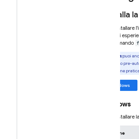
Java
Script - compat
Installa l
(namespaced)
Puoi installare 
Node
.
js (client)
livello di esper
e al comando
Flutter
Nota
:puoi an
Unity
comando pre-auten
un'opzione pratica
C++
Windows
Cloud Functions
Windows
SQL Connect
Puoi installare 
Security Rules
Opzione
Admin SDK