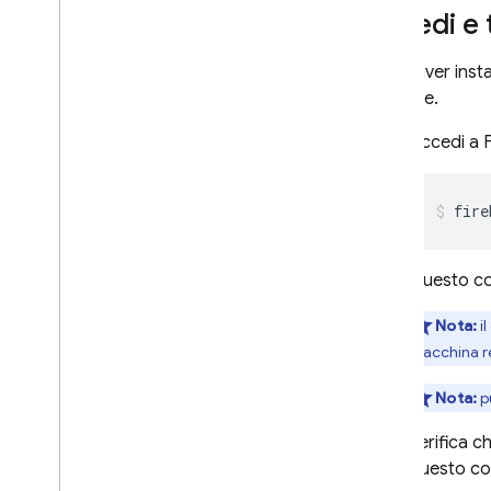
Accedi e 
Dopo aver instal
Firebase.
Accedi a 
fire
Questo com
Nota:
i
macchina r
Nota:
p
Verifica c
questo c