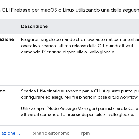
la CLI
Firebase
per macOS o Linux utilizzando una delle seguent
Descrizione
lazione
Esegui un singolo comando che rileva automaticamente il s
operativo, scarica l'ultima release della CLI, quindi attiva il
firebase
comando
disponibile a livello globale.
omo
Scarica il file binario autonomo per la CLI. A questo punto, pu
configurare ed eseguire il file binario in base al tuo workflow.
Utilizza npm (Node Package Manager) per installare la CLI e
firebase
attivare il comando
disponibile a livello globale.
script di installazione automatica
binario autonomo
npm