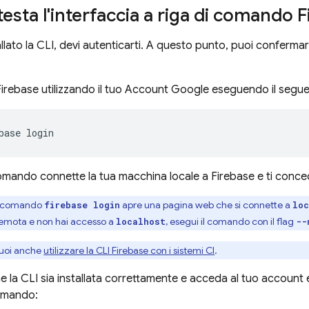
testa l'interfaccia a riga di comando
F
lato la CLI, devi autenticarti. A questo punto, puoi confermar
Firebase utilizzando il tuo Account Google eseguendo il seg
base login
ando connette la tua macchina locale a Firebase e ti concede
l comando
apre una pagina web che si connette a
firebase login
lo
emota e non hai accesso a
, esegui il comando con il flag
localhost
--
uoi anche
utilizzare la CLI
Firebase
con i sistemi CI
.
he la CLI sia installata correttamente e acceda al tuo account 
omando: