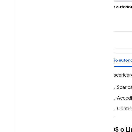
binario auton
REST
RPC
npm
binario auto
Per scaricare
Scarica
Accedi 
Contin
mac
OS o Li