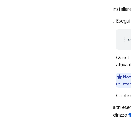
Per installar
Esegui
c
Questo 
attiva
Not
utilizza
Contin
Per altri ese
all'indirizzo
f