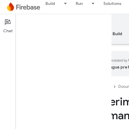
Build
Run
Solutions
Documentation
Chat
Panoramica
Fundamentals
AI
Build
lingua pre
API Reference
Firebase
Docum
Firebase CLI reference
Riferim
Overview
auth:import and auth:export
comand
Firebase Realtime Database
Operation Types
Deploy Targets