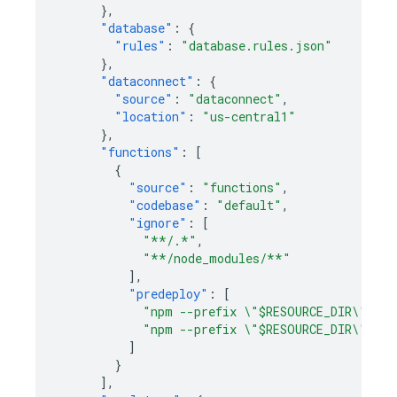
},
"database"
:
{
"rules"
:
"database.rules.json"
},
"dataconnect"
:
{
"source"
:
"dataconnect"
,
"location"
:
"us-central1"
},
"functions"
:
[
{
"source"
:
"functions"
,
"codebase"
:
"default"
,
"ignore"
:
[
"**/.*"
,
"**/node_modules/**"
],
"predeploy"
:
[
"npm --prefix \"$RESOURCE_DIR\" run
"npm --prefix \"$RESOURCE_DIR\" run
]
}
],