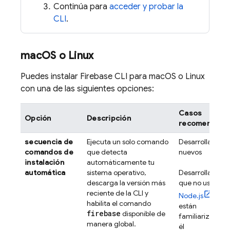
Continúa para
acceder y probar la
CLI
.
mac
OS o Linux
Puedes instalar
Firebase
CLI para macOS o Linux
con una de las siguientes opciones:
Casos
Opción
Descripción
recomendado
secuencia de
Ejecuta un solo comando
Desarrolladores
comandos de
que detecta
nuevos
instalación
automáticamente tu
automática
sistema operativo,
Desarrolladores
descarga la versión más
que no usan
reciente de la CLI y
Node.js
o no
habilita el comando
están
firebase
disponible de
familiarizados 
manera global.
él