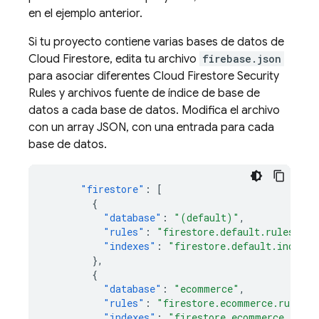
en el ejemplo anterior.
Si tu proyecto contiene varias bases de datos de
Cloud Firestore
, edita tu archivo
firebase.json
para asociar diferentes
Cloud Firestore
Security
Rules
y archivos fuente de índice de base de
datos a cada base de datos. Modifica el archivo
con un array JSON, con una entrada para cada
base de datos.
"firestore"
:
[
{
"database"
:
"(default)"
,
"rules"
:
"firestore.default.rules"
,
"indexes"
:
"firestore.default.indexes
},
{
"database"
:
"ecommerce"
,
"rules"
:
"firestore.ecommerce.rules"
,
"indexes"
:
"firestore.ecommerce.index