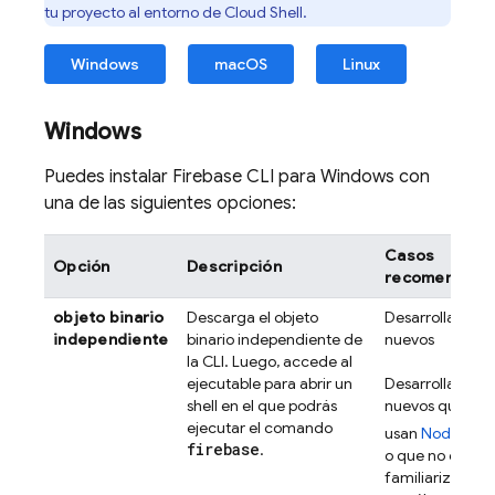
tu proyecto al entorno de
Cloud Shell
.
Windows
macOS
Linux
Windows
Puedes instalar
Firebase
CLI para Windows con
una de las siguientes opciones:
Casos
Opción
Descripción
recomendado
objeto binario
Descarga el objeto
Desarrolladores
independiente
binario independiente de
nuevos
la CLI. Luego, accede al
ejecutable para abrir un
Desarrolladores
shell en el que podrás
nuevos que no
ejecutar el comando
usan
Node.js
firebase
.
o que no están
familiarizados