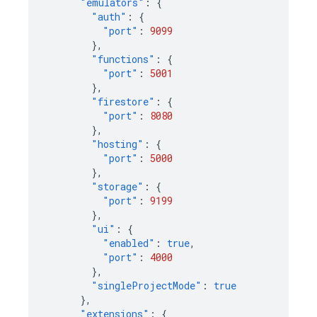
"emulators"
:
{
"auth"
:
{
"port"
:
9099
},
"functions"
:
{
"port"
:
5001
},
"firestore"
:
{
"port"
:
8080
},
"hosting"
:
{
"port"
:
5000
},
"storage"
:
{
"port"
:
9199
},
"ui"
:
{
"enabled"
:
true
,
"port"
:
4000
},
"singleProjectMode"
:
true
},
"extensions"
:
{