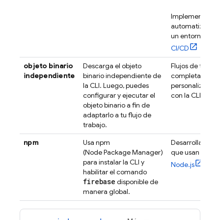
Implementacio
automatizadas
un entorno de
CI/CD
objeto binario
Descarga el objeto
Flujos de trabaj
independiente
binario independiente de
completament
la CLI. Luego, puedes
personalizables
configurar y ejecutar el
con la CLI
objeto binario a fin de
adaptarlo a tu flujo de
trabajo.
npm
Usa npm
Desarrolladores
(Node Package Manager)
que usan
para instalar la CLI y
Node.js
habilitar el comando
firebase
disponible de
manera global.