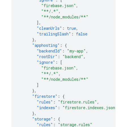
"firebase.json"
,
"**/.*"
,
"**/node_modules/**"
],
"cleanUrls"
:
true
,
"trailingSlash"
:
false
},
"apphosting"
:
{
"backendId"
:
"my-app"
,
"rootDir"
:
"backend"
,
"ignore"
:
[
"firebase.json"
,
"**/.*"
,
"**/node_modules/**"
]
},
"firestore"
:
{
"rules"
:
"firestore.rules"
,
"indexes"
:
"firestore.indexes.json"
},
"storage"
:
{
"rules"
:
"storage.rules"